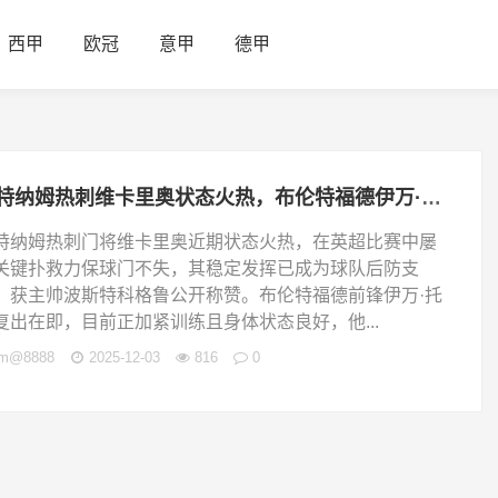
西甲
欧冠
意甲
德甲
托特纳姆热刺维卡里奥状态火热，布伦特福德伊万·托尼复出在即，切尔西莫伊塞斯·凯塞多稳步成长
特纳姆热刺门将维卡里奥近期状态火热，在英超比赛中屡
关键扑救力保球门不失，其稳定发挥已成为球队后防支
，获主帅波斯特科格鲁公开称赞。布伦特福德前锋伊万·托
复出在即，目前正加紧训练且身体状态良好，他...
jm@8888
2025-12-03
816
0