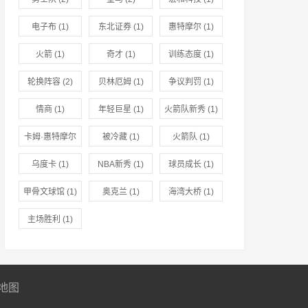
电子布
(1)
东北证券
(1)
惠特摩尔
(1)
火箭
(1)
奇才
(1)
训练态度
(1)
轮换阵容
(2)
贝林厄姆
(1)
争议判罚
(1)
情商
(1)
年轻巨星
(1)
火箭队新秀
(1)
卡姆·惠特摩尔
被冷藏
(1)
火箭队
(1)
(2)
乌度卡
(1)
NBA新秀
(1)
球员成长
(1)
甲骨文球馆
(1)
奥克兰
(1)
海湾大桥
(1)
主场胜利
(1)
地图