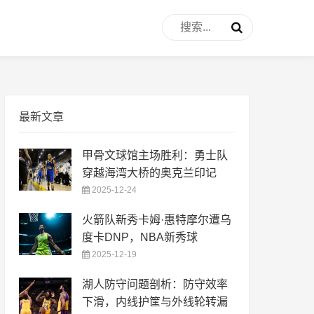
最新文章
甲骨文球馆主场胜利：勇士队
穿越海湾大桥的奥克兰印记
2025-12-24
火箭队新秀卡姆·惠特摩尔遭乌
度卡DNP，NBA新秀球
2025-12-19
湖人防守问题剖析：防守效率
下滑，内线护筐与外线轮转漏