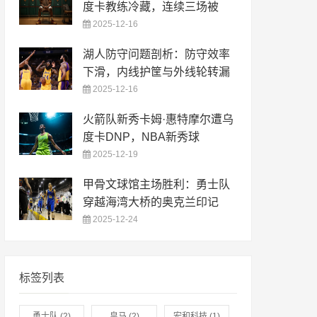
度卡教练冷藏，连续三场被
2025-12-16
湖人防守问题剖析：防守效率
下滑，内线护筐与外线轮转漏
2025-12-16
火箭队新秀卡姆·惠特摩尔遭乌
度卡DNP，NBA新秀球
2025-12-19
甲骨文球馆主场胜利：勇士队
穿越海湾大桥的奥克兰印记
2025-12-24
标签列表
勇士队
(2)
皇马
(2)
宏和科技
(1)