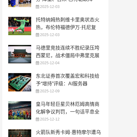
2025-12-03
托特纳姆热刺维卡里奥状态火
热，布伦特福德伊万·托尼复
2025-12-03
马德里竞技连续不胜纪录压垮
西蒙尼，战术僵局中弗里克展
2025-12-04
东北证券首次覆盖宏和科技给
予“增持”评级：AI服务器
2025-12-09
皇马年轻巨星贝林厄姆高情商
化解争议判罚，一句话平息全
2025-12-12
火箭队新秀卡姆·惠特摩尔遭乌