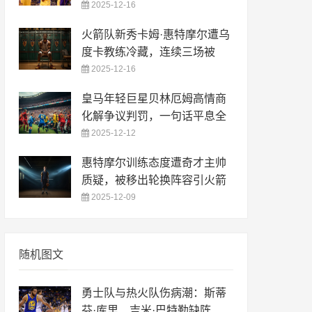
2025-12-16
火箭队新秀卡姆·惠特摩尔遭乌
度卡教练冷藏，连续三场被
2025-12-16
皇马年轻巨星贝林厄姆高情商
化解争议判罚，一句话平息全
2025-12-12
惠特摩尔训练态度遭奇才主帅
质疑，被移出轮换阵容引火箭
2025-12-09
随机图文
勇士队与热火队伤病潮：斯蒂
芬·库里、吉米·巴特勒缺阵