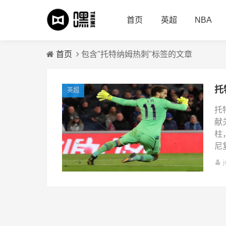
首页
英超
NBA
首页
包含"托特纳姆热刺"标签的文章
英超
托
献
柱
尼